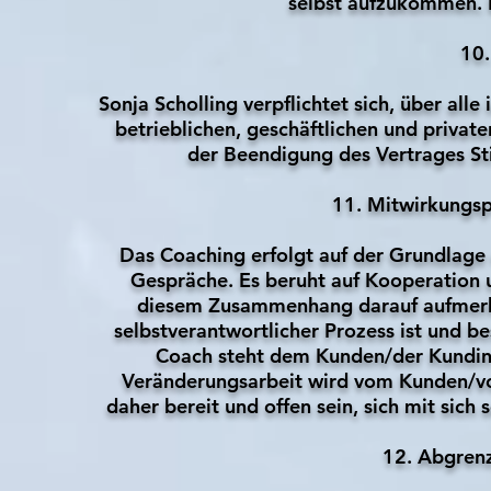
selbst aufzukommen. 
10.
Sonja Scholling verpflichtet sich, über a
betrieblichen, geschäftlichen und priva
der Beendigung des Vertrages St
11. Mitwirkungsp
Das Coaching erfolgt auf der Grundlage
Gespräche. Es beruht auf Kooperation
diesem Zusammenhang darauf aufmerks
selbstverantwortlicher Prozess ist und b
Coach steht dem Kunden/der Kundin al
Veränderungsarbeit wird vom Kunden/von
daher bereit und offen sein, sich mit sich 
12. Abgrenz