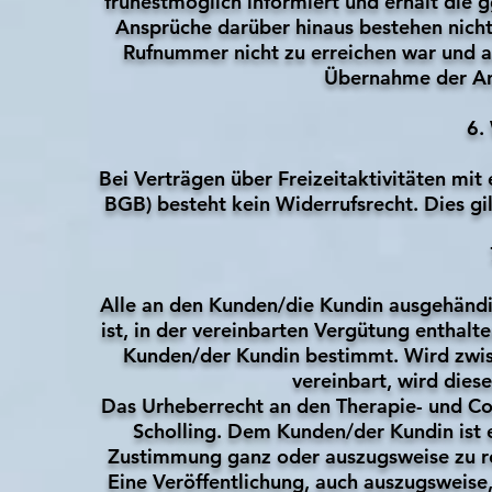
frühestmöglich informiert und erhält die 
Ansprüche darüber hinaus bestehen nicht.
Rufnummer nicht zu erreichen war und a
Übernahme der Anf
6.
Bei Verträgen über Freizeitaktivitäten mit
BGB) besteht kein Widerrufsrecht. Dies g
Alle an den Kunden/die Kundin ausgehändig
ist, in der vereinbarten Vergütung enthal
Kunden/der Kundin bestimmt. Wird zwis
vereinbart, wird dies
Das Urheberrecht an den Therapie- und Co
Scholling. Dem Kunden/der Kundin ist es
Zustimmung ganz oder auszugsweise zu r
Eine Veröffentlichung, auch auszugsweise, 