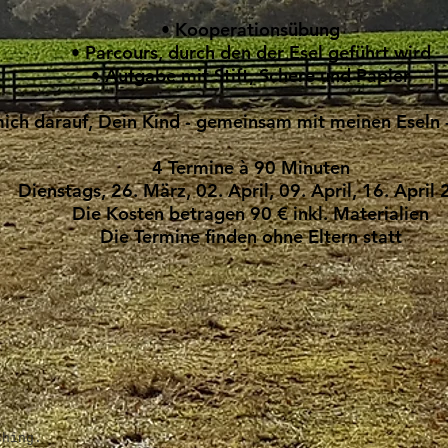
• Kooperationsübung
• Parcours, durch den der Esel geführt wird
• Aufgabe mit Stift, Schere und Papier
mich darauf, Dein Kind - gemeinsam mit meinen Eseln -
4 Termine à 90 Minuten
Dienstags, 26. März, 02. April, 09. April, 16. April
Die Kosten betragen 90 € inkl. Materialien
Die Termine finden ohne Eltern statt
ching.