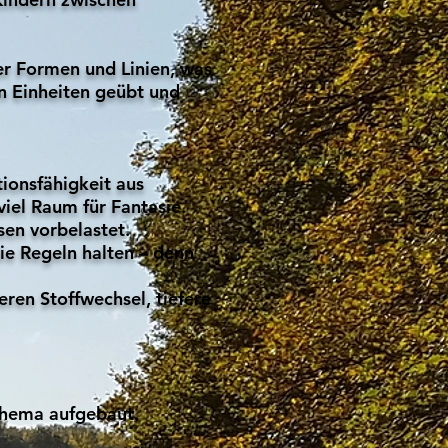
er Formen und Linien, was
en Einheiten geübt und
tionsfähigkeit aus
viel Raum für Fantasie.
sen vorbelastet.
die Regeln halten – denn
seren Stoffwechsel, tiefere
Schema aufgebaut.