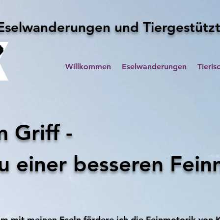
Eselwanderungen und Tiergestützt
Willkommen
Eselwanderungen
Tieris
m Griff -
zu einer besseren Fein
 mit meinen Eseln fördere ich die Feinmotorik von 